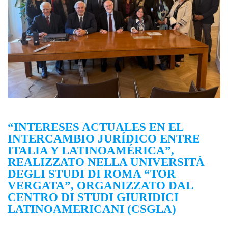
“INTERESES ACTUALES EN EL
INTERCAMBIO JURÍDICO ENTRE
ITALIA Y LATINOAMÉRICA”,
REALIZZATO NELLA UNIVERSITÀ
DEGLI STUDI DI ROMA “TOR
VERGATA”, ORGANIZZATO DAL
CENTRO DI STUDI GIURIDICI
LATINOAMERICANI (CSGLA)