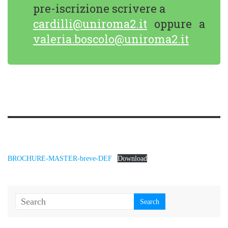
pre-iscrizione scrivere a
cardilli@uniroma2.it
oppure a
valeria.boscolo@uniroma2.it
BROCHURE-MASTER-breve-DEF
Download